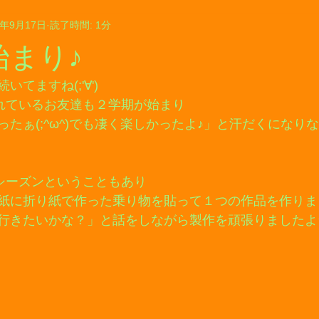
5年9月17日
読了時間: 1分
始まり♪
てますね(;'∀')
くれているお友達も２学期が始まり
たぁ(;^ω^)でも凄く楽しかったよ♪」と汗だくになり
楽シーズンということもあり
紙に折り紙で作った乗り物を貼って１つの作品を作りまし
行きたいかな？」と話をしながら製作を頑張りましたよ