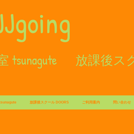
JJgoing
 tsunagute 放課後
unagute
放課後スクール DOORS
ご利用案内
問い合わせ