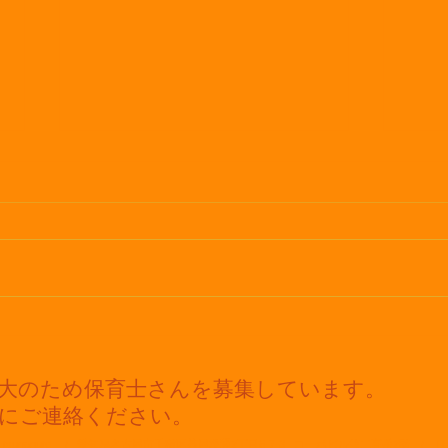
暑い
雨の季節到来☔
拡大のため保育士さんを募集しています。
軽にご連絡ください。
sunagute
/ 愛知県名古屋市千種区茶屋坂通2
丁目6-7-3
コーポビル第二高岳2階 / TE