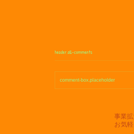
header.all-comments
夏休み！
comment-box.placeholder
​事業
​お気
発達支援教室 t