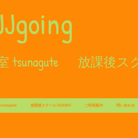
JJgoing
 tsunagute 放課後
unagute
放課後スクール DOORS
ご利用案内
問い合わせ